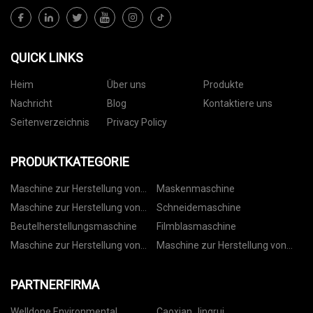
QUICK LINKS
Heim
Über uns
Produkte
Nachricht
Blog
Kontaktiere uns
Seitenverzeichnis
Privacy Policy
PRODUKTKATEGORIE
Maschine zur Herstellung von
Maskenmaschine
Vliesbeuteln
Maschine zur Herstellung von
Schneidemaschine
Papiertüten
Beutelherstellungsmaschine
Filmblasmaschine
Maschine zur Herstellung von
Maschine zur Herstellung von
Kordelzugbeuteln
Rollbeuteln
PARTNERFIRMA
Welldone Environmental
Caoxian Jingrui