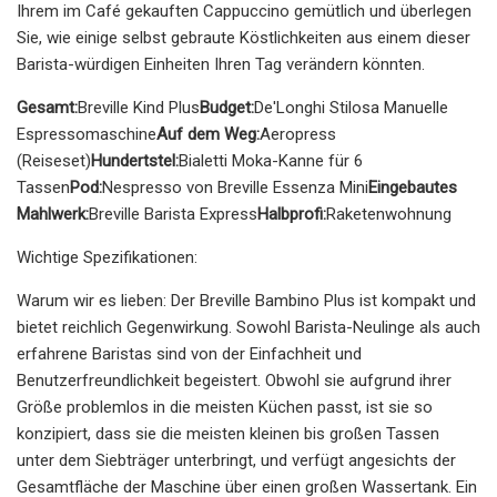
Ihrem im Café gekauften Cappuccino gemütlich und überlegen
Sie, wie einige selbst gebraute Köstlichkeiten aus einem dieser
Barista-würdigen Einheiten Ihren Tag verändern könnten.
Gesamt:
Breville Kind Plus
Budget:
De'Longhi Stilosa Manuelle
Espressomaschine
Auf dem Weg:
Aeropress
(Reiseset)
Hundertstel:
Bialetti Moka-Kanne für 6
Tassen
Pod:
Nespresso von Breville Essenza Mini
Eingebautes
Mahlwerk:
Breville Barista Express
Halbprofi:
Raketenwohnung
Wichtige Spezifikationen:
Warum wir es lieben: Der Breville Bambino Plus ist kompakt und
bietet reichlich Gegenwirkung. Sowohl Barista-Neulinge als auch
erfahrene Baristas sind von der Einfachheit und
Benutzerfreundlichkeit begeistert. Obwohl sie aufgrund ihrer
Größe problemlos in die meisten Küchen passt, ist sie so
konzipiert, dass sie die meisten kleinen bis großen Tassen
unter dem Siebträger unterbringt, und verfügt angesichts der
Gesamtfläche der Maschine über einen großen Wassertank. Ein