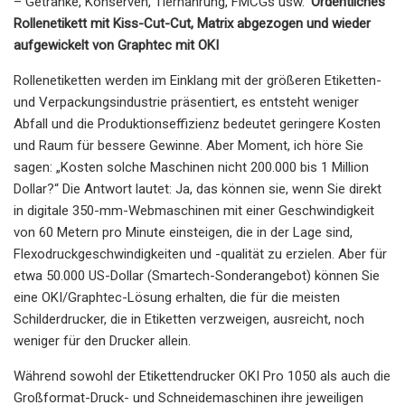
– Getränke, Konserven, Tiernahrung, FMCGs usw. '
Ordentliches
Rollenetikett mit Kiss-Cut-Cut, Matrix abgezogen und wieder
aufgewickelt von Graphtec mit OKI
Rollenetiketten werden im Einklang mit der größeren Etiketten-
und Verpackungsindustrie präsentiert, es entsteht weniger
Abfall und die Produktionseffizienz bedeutet geringere Kosten
und Raum für bessere Gewinne. Aber Moment, ich höre Sie
sagen: „Kosten solche Maschinen nicht 200.000 bis 1 Million
Dollar?“ Die Antwort lautet: Ja, das können sie, wenn Sie direkt
in digitale 350-mm-Webmaschinen mit einer Geschwindigkeit
von 60 Metern pro Minute einsteigen, die in der Lage sind,
Flexodruckgeschwindigkeiten und -qualität zu erzielen. Aber für
etwa 50.000 US-Dollar (Smartech-Sonderangebot) können Sie
eine OKI/Graphtec-Lösung erhalten, die für die meisten
Schilderdrucker, die in Etiketten verzweigen, ausreicht, noch
weniger für den Drucker allein.
Während sowohl der Etikettendrucker OKI Pro 1050 als auch die
Großformat-Druck- und Schneidemaschinen ihre jeweiligen