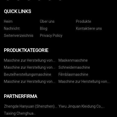
QUICK LINKS
Heim
Über uns
Produkte
Nachricht
Blog
Kontaktiere uns
Seitenverzeichnis
Privacy Policy
PRODUKTKATEGORIE
Maschine zur Herstellung von
Maskenmaschine
Vliesbeuteln
Maschine zur Herstellung von
Schneidemaschine
Papiertüten
Beutelherstellungsmaschine
Filmblasmaschine
Maschine zur Herstellung von
Maschine zur Herstellung von
Kordelzugbeuteln
Rollbeuteln
PARTNERFIRMA
Zhengde Hanyuan (Shenzhen)
Yiwu Jinquan Kleidung Co.,
Technologie Co., Ltd.
GmbH
Taixing Chenghua