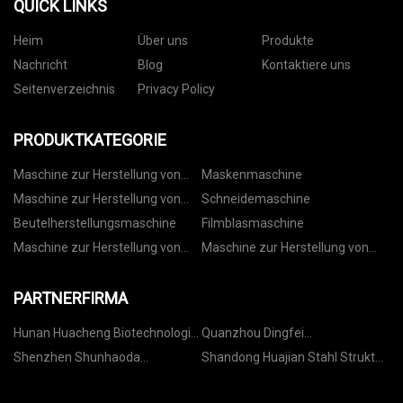
QUICK LINKS
Heim
Über uns
Produkte
Nachricht
Blog
Kontaktiere uns
Seitenverzeichnis
Privacy Policy
PRODUKTKATEGORIE
Maschine zur Herstellung von
Maskenmaschine
Vliesbeuteln
Maschine zur Herstellung von
Schneidemaschine
Papiertüten
Beutelherstellungsmaschine
Filmblasmaschine
Maschine zur Herstellung von
Maschine zur Herstellung von
Kordelzugbeuteln
Rollbeuteln
PARTNERFIRMA
Hunan Huacheng Biotechnologie
Quanzhou Dingfei
Inc.
reflektierendes Material Co., Ltd
Shenzhen Shunhaoda
Shandong Huajian Stahl Struktur
Technologie Co., GmbH
Co., Ltd.