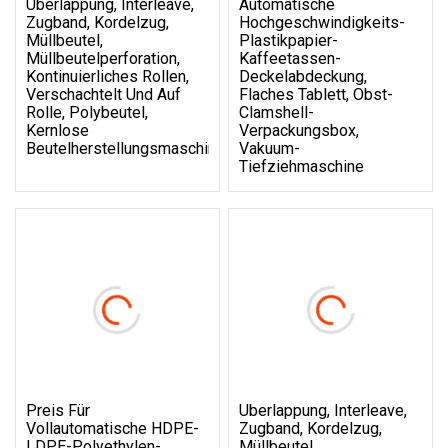
Überlappung, Interleave,
Automatische
Zugband, Kordelzug,
Hochgeschwindigkeits-
Müllbeutel,
Plastikpapier-
Müllbeutelperforation,
Kaffeetassen-
Kontinuierliches Rollen,
Deckelabdeckung,
Verschachtelt Und Auf
Flaches Tablett, Obst-
Rolle, Polybeutel,
Clamshell-
Kernlose
Verpackungsbox,
Beutelherstellungsmaschine
Vakuum-
Tiefziehmaschine
Preis Für
Überlappung, Interleave,
Vollautomatische HDPE-
Zugband, Kordelzug,
LDPE-Polyethylen-
Müllbeutel,