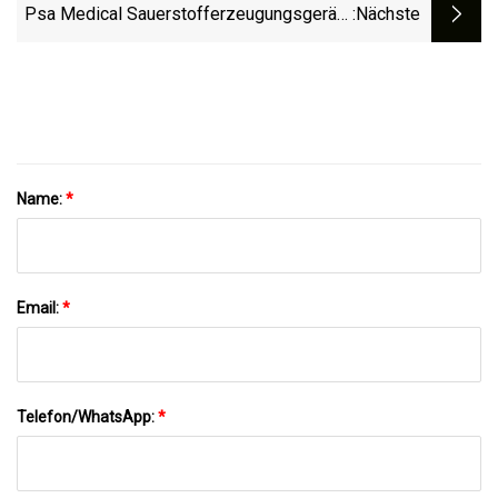
Diagnostic Dentist Clinic Equipment
Psa Medical Sauerstofferzeugungsgeräte
:nächste
Für Krankenhäuser
Name:
*
Email:
*
Telefon/WhatsApp:
*