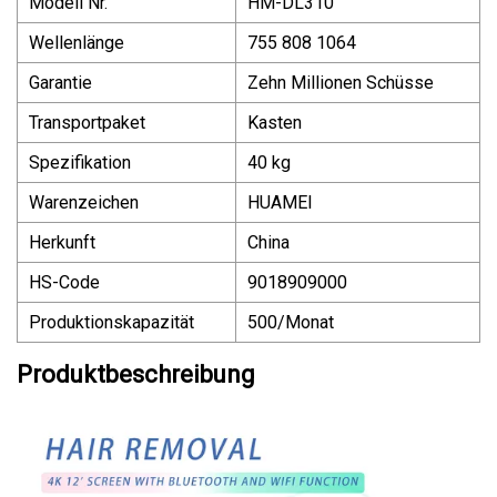
Modell Nr.
HM-DL310
Wellenlänge
755 808 1064
Garantie
Zehn Millionen Schüsse
Transportpaket
Kasten
Spezifikation
40 kg
Warenzeichen
HUAMEI
Herkunft
China
HS-Code
9018909000
Produktionskapazität
500/Monat
Produktbeschreibung