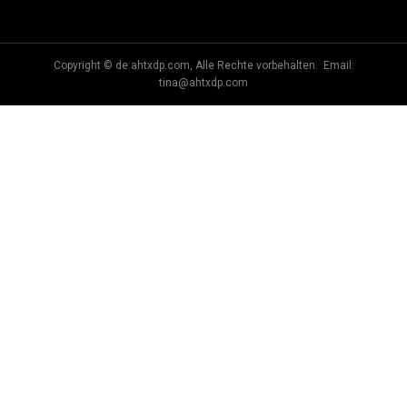
Copyright © de.ahtxdp.com, Alle Rechte vorbehalten. Email:
tina@ahtxdp.com