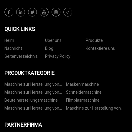
QUICK LINKS
Heim
Über uns
Produkte
Nachricht
Blog
Kontaktiere uns
Seitenverzeichnis
Privacy Policy
PRODUKTKATEGORIE
Maschine zur Herstellung von
Maskenmaschine
Vliesbeuteln
Maschine zur Herstellung von
Schneidemaschine
Papiertüten
Beutelherstellungsmaschine
Filmblasmaschine
Maschine zur Herstellung von
Maschine zur Herstellung von
Kordelzugbeuteln
Rollbeuteln
PARTNERFIRMA