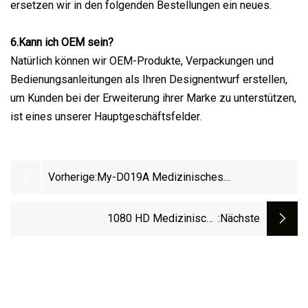
ersetzen wir in den folgenden Bestellungen ein neues.
6.Kann ich OEM sein?
Natürlich können wir OEM-Produkte, Verpackungen und
Bedienungsanleitungen als Ihren Designentwurf erstellen,
um Kunden bei der Erweiterung ihrer Marke zu unterstützen,
ist eines unserer Hauptgeschäftsfelder.
Vorherige:
My-D019A Medizinisches
Krankenhausinstrument Digitales
Tragbares Röntgengerät
1080 HD Medizinische
:nächste
Endoskopieausrüstung Für Krankenhäuser