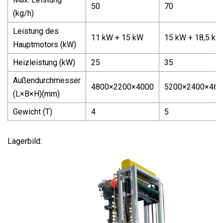
50
70
(kg/h)
Leistung des
11 kW + 15 kW
15 kW + 18,5 kW
Hauptmotors (kW)
Heizleistung (kW)
25
35
Außendurchmesser
4800×2200×4000
5200×2400×460
(L×B×H)(mm)
Gewicht (T)
4
5
Lagerbild: