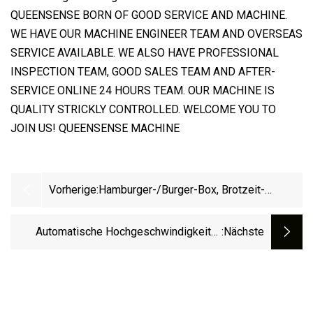
QUEENSENSE BORN OF GOOD SERVICE AND MACHINE.
WE HAVE OUR MACHINE ENGINEER TEAM AND OVERSEAS
SERVICE AVAILABLE. WE ALSO HAVE PROFESSIONAL
INSPECTION TEAM, GOOD SALES TEAM AND AFTER-
SERVICE ONLINE 24 HOURS TEAM. OUR MACHINE IS
QUALITY STRICKLY CONTROLLED. WELCOME YOU TO
JOIN US! QUEENSENSE MACHINE
Vorherige:
Hamburger-/Burger-Box, Brotzeit-
Papiertablett-Box, Kfc-Popcorn-Chips-
Box, Fast-Food-Box, Pizza-Box, Take-
Automatische Hochgeschwindigkeits-
:nächste
Away-Box-Herstellungs-/Formmaschine,
Papierschneide-Aufwickelmaschine Für
Kartonschachtel-Aufrichtmaschine
Papier, Etikettenaufkleber Und
Kunststofffolien