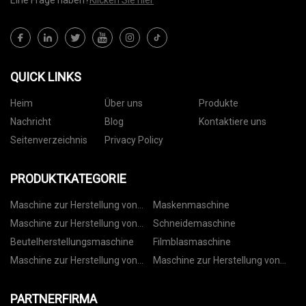
Eine Frage haben?
Klicken Sie hier
QUICK LINKS
Heim
Über uns
Produkte
Nachricht
Blog
Kontaktiere uns
Seitenverzeichnis
Privacy Policy
PRODUKTKATEGORIE
Maschine zur Herstellung von
Maskenmaschine
Vliesbeuteln
Maschine zur Herstellung von
Schneidemaschine
Papiertüten
Beutelherstellungsmaschine
Filmblasmaschine
Maschine zur Herstellung von
Maschine zur Herstellung von
Kordelzugbeuteln
Rollbeuteln
PARTNERFIRMA