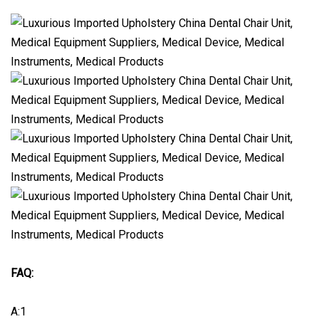
FAQ:
A:1