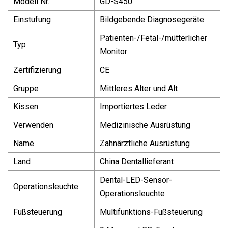
Modell Nr.
GD-S450
Einstufung
Bildgebende Diagnosegeräte
Patienten-/Fetal-/mütterlicher
Typ
Monitor
Zertifizierung
CE
Gruppe
Mittleres Alter und Alt
Kissen
Importiertes Leder
Verwenden
Medizinische Ausrüstung
Name
Zahnärztliche Ausrüstung
Land
China Dentallieferant
Dental-LED-Sensor-
Operationsleuchte
Operationsleuchte
Fußsteuerung
Multifunktions-Fußsteuerung