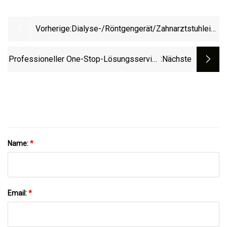
Vorherige:
Dialyse-/Röntgengerät/Zahnarztstuhleinhei
Ultraschallscanner/Laborlabor,
Krankenhaus, Chirurgische Instrumente,
Professioneller One-Stop-Lösungsservice
:nächste
Diagnose, Service Für Ophthalmologische
Für Medizinische Geräte
Medizinische Geräte
Name:
*
Email:
*