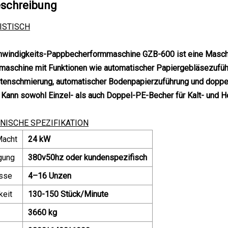
schreibung
ISTISCH
windigkeits-Pappbecherformmaschine GZB-600 ist eine Maschi
aschine mit Funktionen wie automatischer Papiergebläsezuführu
tenschmierung, automatischer Bodenpapierzuführung und doppel
Kann sowohl Einzel- als auch Doppel-PE-Becher für Kalt- und He
NISCHE SPEZIFIKATION
Macht
24 kW
gung
380v50hz oder kundenspezifisch
sse
4–16 Unzen
keit
130-150 Stück/Minute
3660 kg