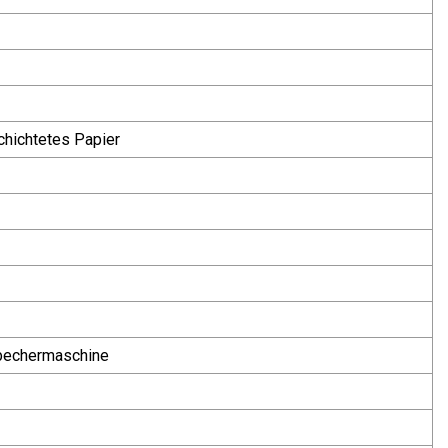
chichtetes Papier
bechermaschine