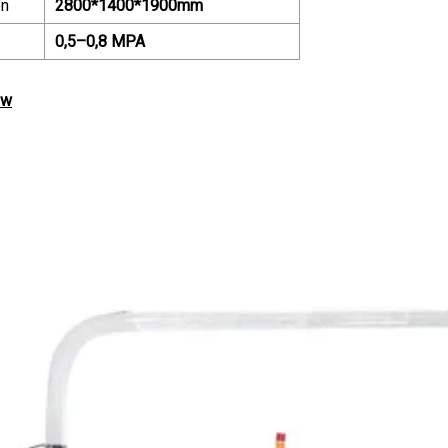
n
2800*1400*1900mm
0,5–0,8 MPA
ow