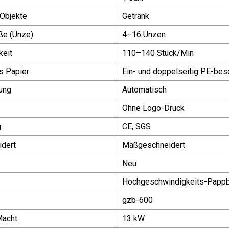
Objekte
Getränk
ße (Unze)
4–16 Unzen
keit
110–140 Stück/Min
es Papier
Ein- und doppelseitig PE-bes
ung
Automatisch
Ohne Logo-Druck
g
CE, SGS
dert
Maßgeschneidert
Neu
Hochgeschwindigkeits-Papp
gzb-600
Macht
13 kW