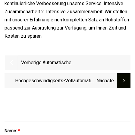
kontinuierliche Verbesserung unseres Service. Intensive
Zusammenarbeit 2. Intensive Zusammenarbeit: Wir stellen
mit unserer Erfahrung einen kompletten Satz an Rohstoffen
passend zur Ausrüstung zur Verfügung, um Ihnen Zeit und
Kosten zu sparen.
Vorherige:
Automatische
Hamburger/Burger/Mittagessen-
Papierbox/Kfc/Macdonald′ S Fast
Hochgeschwindigkeits-Vollautomatik-
:nächste
Food/Pizza-Beutel-Box/Papierfach-
Kunststoff-Einweg-Fast-Food-Lunchbox-
Express-Beutel-Cup-Teller-
Schüssel-Kippbecher-Thermoform-
Formungsmaschine
Formmaschine
Name:
*