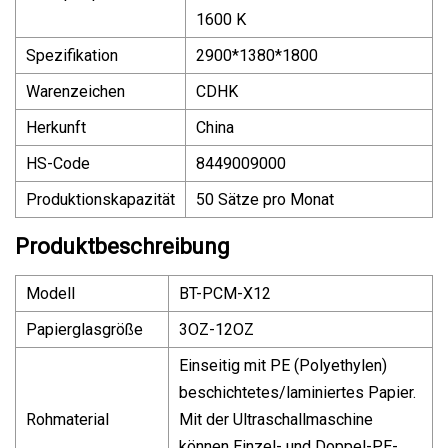
1600 K
Spezifikation
2900*1380*1800
Warenzeichen
CDHK
Herkunft
China
HS-Code
8449009000
Produktionskapazität
50 Sätze pro Monat
Produktbeschreibung
Modell
BT-PCM-X12
Papierglasgröße
3OZ-12OZ
Einseitig mit PE (Polyethylen)
beschichtetes/laminiertes Papier.
Rohmaterial
Mit der Ultraschallmaschine
können Einzel- und Doppel-PE-