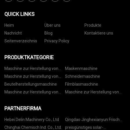
QUICK LINKS
Heim
Über uns
Produkte
Nachricht
Blog
Kontaktiere uns
Seitenverzeichnis
Privacy Policy
PRODUKTKATEGORIE
Maschine zur Herstellung von
Maskenmaschine
Vliesbeuteln
Maschine zur Herstellung von
Schneidemaschine
Papiertüten
Beutelherstellungsmaschine
Filmblasmaschine
Maschine zur Herstellung von
Maschine zur Herstellung von
Kordelzugbeuteln
Rollbeuteln
PARTNERFIRMA
Hebei Delin Machinery Co., Ltd
Qingdao Jinghexianyun Frisch
Transport International Handel
Chinghai Chemisch Ind. Co., Ltd.
preisgünstiges solar-