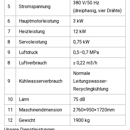
380 V/50 Hz
5
Stromspannung
(dreiphasig, vier Drähte)
6
Hauptmotorleistung
3 kW
7
Heizleistung
12 kW
8
Servoleistung
0,75 kW
9
Luftdruck
0,5–0,7 MPa
8
Luftverbrauch
≥ 0,22 m3/h
Normale
9
Kühlwasserverbrauch
Leitungswasser-
Recyclingkühlung
10
Lärm
75 dB
11
Maschinendimension
2760×950×1720mm
12
Gewicht
1900 kg
Unsere Dienstleistungen