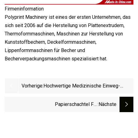
Firmeninformation
Polyprint Machinery ist eines der ersten Unternehmen, das
sich seit 2006 auf die Herstellung von Plattenextrudern,
Thermoformmaschinen, Maschinen zur Herstellung von
Kunststoffbechern, Deckelformmaschinen,
Lippenformmaschinen für Becher und
Becherverpackungsmaschinen spezialisiert hat.
Vorherige:
Hochwertige Medizinische Einweg-
Müllbeutelherstellungsmaschine Mit
Kordelzug Aus Kunststoff
Papierschachtel Für
:nächste
Hamburger/Burger/Mittagessen, Kfc, Fast
Food/Pizzaschachtel Von Macdonald′s,
Maschine Zur Herstellung/Formung Von
Papierschalen, Beuteln, Tellern,