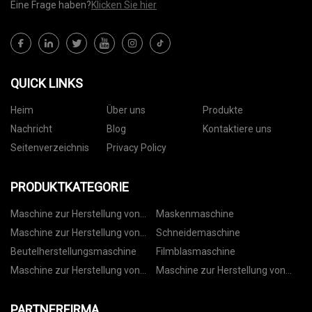
Eine Frage haben?
Klicken Sie hier
QUICK LINKS
Heim
Über uns
Produkte
Nachricht
Blog
Kontaktiere uns
Seitenverzeichnis
Privacy Policy
PRODUKTKATEGORIE
Maschine zur Herstellung von
Maskenmaschine
Vliesbeuteln
Maschine zur Herstellung von
Schneidemaschine
Papiertüten
Beutelherstellungsmaschine
Filmblasmaschine
Maschine zur Herstellung von
Maschine zur Herstellung von
Kordelzugbeuteln
Rollbeuteln
PARTNERFIRMA