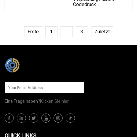
Codedruck
Erste
1
2
3
Zuletzt
Eine Frage haben?
Klicken Sie hier
QUICK LINKS