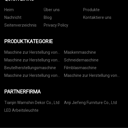
Heim
Über uns
Produkte
Nachricht
Blog
Kontaktiere uns
Seitenverzeichnis
Privacy Policy
PRODUKTKATEGORIE
Maschine zur Herstellung von
Maskenmaschine
Vliesbeuteln
Maschine zur Herstellung von
Schneidemaschine
Papiertüten
Beutelherstellungsmaschine
Filmblasmaschine
Maschine zur Herstellung von
Maschine zur Herstellung von
Kordelzugbeuteln
Rollbeuteln
PARTNERFIRMA
Tianjin Wamshin Dekor Co., Ltd
Anji Jiefeng Furniture Co., Ltd
LED Arbeitsleuchte