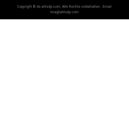
Copyright © de.ahtxdp.com, Alle Rechte vorbehalten. Email:
tina@ahtxdp.com